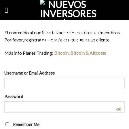
Skip
to
content
El contenido al que intentas acceder es sólo para miembros.
Por favor, regístrate o accede con tu cuenta de cliente.
Más info Planes Trading:
Bitcoin
,
Bitcoin & Altcoins
Username or Email Address
Password
Remember Me