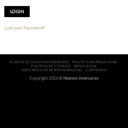
Lost your Password?
ACERCA DE NUEVOS INVERSORES
POLÍTICA DE PRIVACIDAD
POLÍTICA DE COOKIES
AVISO LEGAL
DESCARGO DE RESPONSABILIDAD
COPYRIGHT
Copyright 2026 ©
Nuevos Inversores