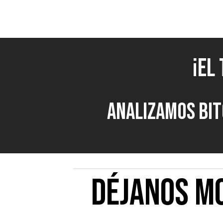
¡El
Analizamos bitc
DÉJANOS MO