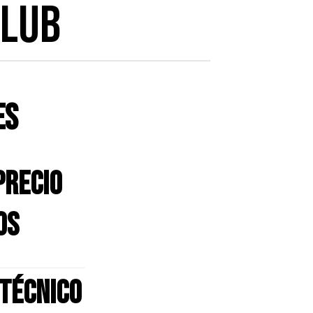
CLUB
ES
precio
os
 técnico