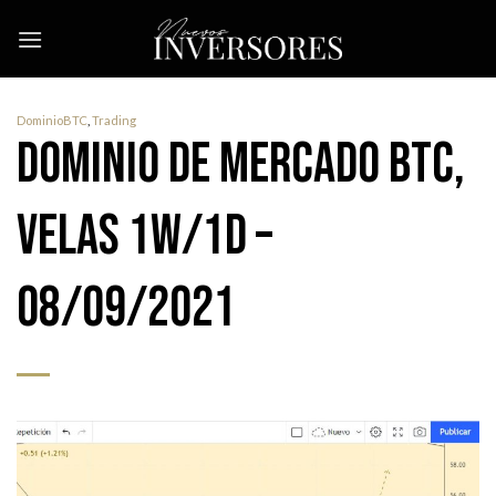
Skip
to
content
DominioBTC
,
Trading
Dominio de mercado BTC,
velas 1w/1d –
08/09/2021