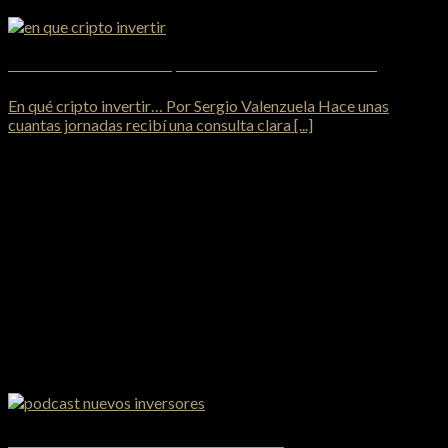
Carta abierta: Hola buenas tardes, me gustaría saber en qué cripto invertir
En qué cripto invertir… Por Sergio Valenzuela Hace unas
cuantas jornadas recibí una consulta clara [...]
Episodio 1 – Presentación del Podcast Nuevos Inversores