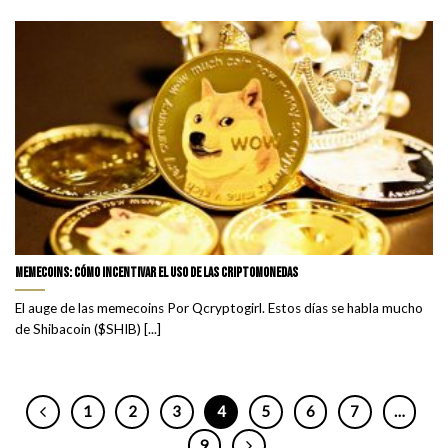
Memecoins: Cómo incentivar el uso de las criptomonedas
El auge de las memecoins Por Qcryptogirl. Estos días se habla mucho
de Shibacoin ($SHIB) [...]
1
2
3
4
5
6
7
…
9