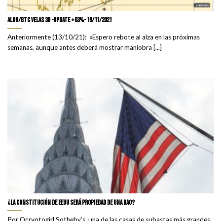
ALGO/BTC velas 3D -update +53%- 19/11/2021
Anteriormente (13/10/21): «Espero rebote al alza en las próximas
semanas, aunque antes deberá mostrar maniobra [...]
¿La constitución de EEUU será propiedad de una DAO?
Por Qcryptogirl Sotheby’s, una de las casas de subastas más grandes