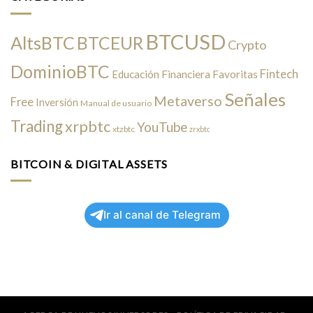
BTCUSD
AltsBTC
BTCEUR
Crypto
DominioBTC
Fintech
Educación Financiera
Favoritas
Señales
Metaverso
Free
Inversión
Manual de usuario
Trading
xrpbtc
YouTube
xtzbtc
zrxbtc
BITCOIN & DIGITAL ASSETS
Ir al canal de Telegram